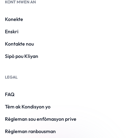
KONT MWEN AN
Konekte
Enskri
Kontakte nou
Sipò pou Kliyan
LEGAL
FAQ
Tèm ak Kondisyon yo
Règleman sou enfòmasyon prive
Règleman ranbousman