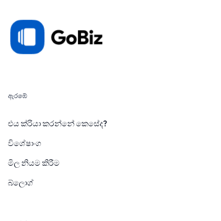
ඇරඹේ
එය ක්රියා කරන්නේ කෙසේද?
විශේෂාංග
මිල නියම කිරීම
බ්ලොග්