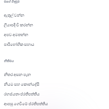
මගේ ගිණුම
ඇතුල් වන්න
ලියාපදිංචි කරන්න
අපව අමතන්න
පාරිභෝගික සහාය
නීතිමය
නිතර අසන පැන
නියම සහ කොන්දේසි
රහස්යතා ප්රතිපත්තිය
ආපසු ගෙවීමේ ප්රතිපත්තිය