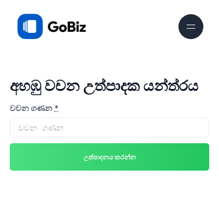
අහඹු වචන උත්පාදක යන්ත්රය
වචන ගණන
*
උත්පාදනය කරන්න